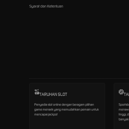
Syarat dan Ketentuan
TARUHAN SLOT
TA
Penyedia slot online dengan beragam pilihan
Sportsb
game menarik yang memudahkan pemain untuk
menawar
mencapai jackpot
tinggi,
banyak 