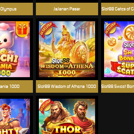
 Olympus
JaJanan Pasar
Slot88 Gates of 
ania 1000
Slot88 Wisdom of Athena 1000