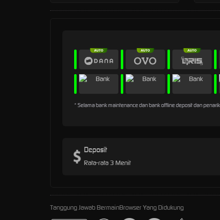
* Selama bank maintenance dan bank offline deposit dan penarik
Deposit
Rata-rata 3 Menit
Tanggung Jawab Bermain
Browser Yang Didukung