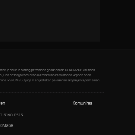
 mencakup seluruh bidang permainan game online. RENOM268 kini hadir
epon , Dan pastinya kami akan memberikan kemudahan kepada anda
la online. RENOM268 juga menyediakan permainan segala jenis permainan
gan
Komunitas
3-6148-8515
NOM268