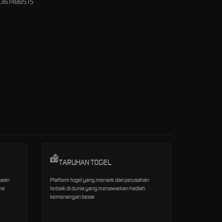
1361488515
TARUHAN TOGEL
haan
Platform togel yang menarik dari perusahan
ame
terbaik di dunia yang menawarkan hadiah
kemenangan besar