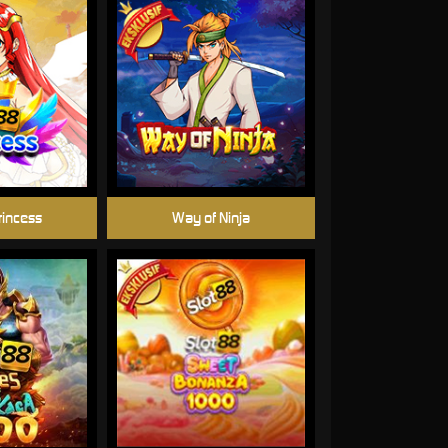
rincess
Way of Ninja