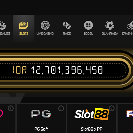
 GAMES
SLOTS
LIVE CASINO
RACE
TOGEL
OLAHRAGA
CRASH
IDR
12,701,396,458
i
i
i
a
PG Soft
Slot88 x PP