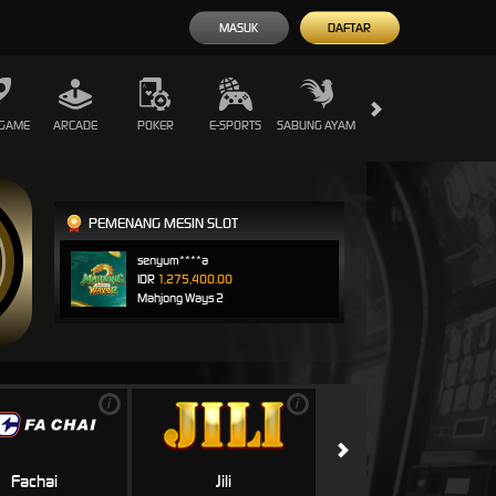
MASUK
DAFTAR
 GAME
ARCADE
POKER
E-SPORTS
SABUNG AYAM
PROMOSI
PEMENANG MESIN SLOT
senyum****a
IDR
1,275,400.00
Mahjong Ways 2
a****1
IDR
750,400.00
Wild Bounty Showdown
i
i
i
manca****h
IDR
590,400.00
No Limit City
Mahjong Ways
Fachai
Jili
vig****3