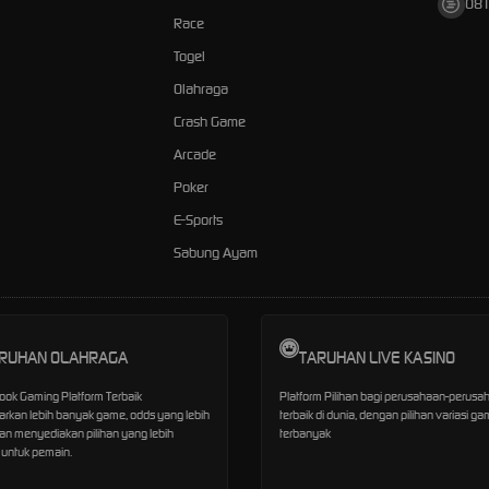
08
Race
Togel
Olahraga
Crash Game
Arcade
Poker
E-Sports
Sabung Ayam
RUHAN OLAHRAGA
TARUHAN LIVE KASINO
ook Gaming Platform Terbaik
Platform Pilihan bagi perusahaan-perusa
kan lebih banyak game, odds yang lebih
terbaik di dunia, dengan pilihan variasi g
 dan menyediakan pilihan yang lebih
terbanyak
untuk pemain.