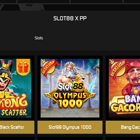
SLOT88 X PP
Slots
lack Scatter
Slot88 Olympus 1000
Bang Gac