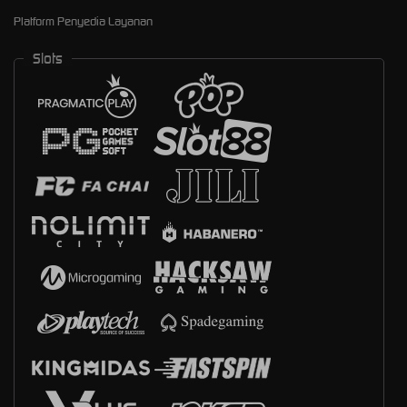
Platform Penyedia Layanan
Slots