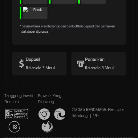
* Selama bank maintenance dan bank offline deposit dan penarikan
tidak dapat diproses
Deposit
Penarikan
Rata-rata 3 Menit
Rata-rata 5 Menit
Tanggung Jawab
Browser Yang
Bermain
Didukung
©2026 RENOM268. Hak cipta
dilindungi | 18+