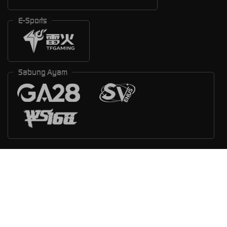
E-Sports
Sabung Ayam