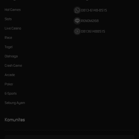
Hot Games
0813-6148-8515
Slots
RENOM268
Live Casino
081361488515
Race
Togel
Olahraga
Crash Game
Arcade
Poker
E-Sports
Sabung Ayam
Komunitas