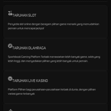
TARUHAN SLOT
Penyedia slot online dengan beragam pilihan game menarik yang memudahkan
pemain untuk mencapai jackpot
TARUHAN OLAHRAGA
Sportsbook Gaming Platform Terbaik menawarkan lebih banyak game, odds yang
lebih tinggi, dan menyediakan pilihan yang lebih banyak untuk pemain.
TARUHAN LIVE KASINO
Platform Pilihan bagi perusahaan-perusahaan terbaik di dunia, dengan pilihan
variasi game terbanyak