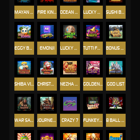
MAYAN TEMPLE
FIRE KINGDOM
OCEAN ADVENTURE
LUCKY BEASTS
SUSHI BONANZA
EGGY BUNNIES
EMONJI
LUCKY PET
TUTTI FRUTTI
BONUS BEAR
SHIBA VILLAGE
CHRISTMAS GIFT
NEZHA DEMON REBORN
GOLDEN LOTUS
GOD LIST
WAR SAINT
JOURNEY WEST
CRAZY 7
FUNKEY MONKEY
8 BALL SLOTS