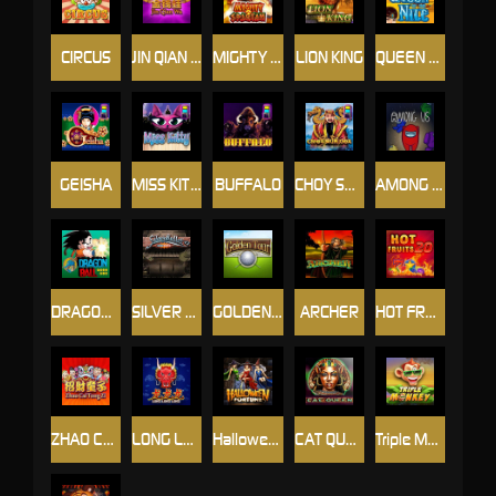
CIRCUS
JIN QIAN WA
MIGHTY SPARTAN
LION KING
QUEEN OF THE NILE
GEISHA
MISS KITTY
BUFFALO
CHOY SUN DOA
AMONG US
DRAGON BALL
SILVER BULLET
GOLDEN TOUR
ARCHER
HOT FRUITS 20
ZHAO CAI TONG ZHI
LONG LONG LONG
Halloween Fortune
CAT QUEEN
Triple Monkey