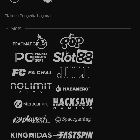
Platform Penyedia Layanan
Slots