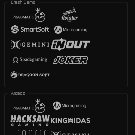
Crash Game
Arcade