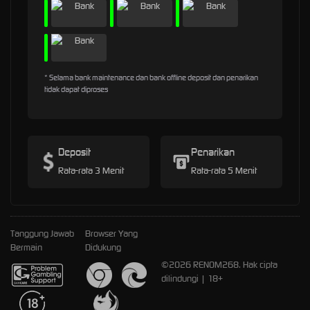
* Selama bank maintenance dan bank offline deposit dan penarikan
tidak dapat diproses
Deposit
Penarikan
Rata-rata 3 Menit
Rata-rata 5 Menit
Tanggung Jawab
Browser Yang
Bermain
Didukung
©2026 RENOM268. Hak cipta
dilindungi | 18+